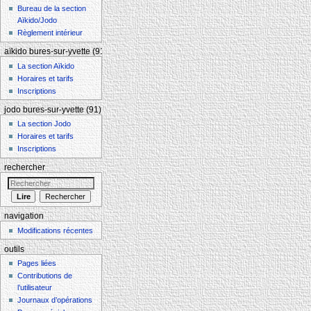
Bureau de la section
Aïkido/Jodo
Règlement intérieur
aïkido bures-sur-yvette (91)
La section Aïkido
Horaires et tarifs
Inscriptions
jodo bures-sur-yvette (91)
La section Jodo
Horaires et tarifs
Inscriptions
rechercher
navigation
Modifications récentes
outils
Pages liées
Contributions de
l’utilisateur
Journaux d’opérations