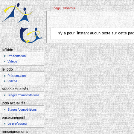
page utilisateur
Aller à :
navigation
,
rechercher
Il n'y a pour l'instant aucun texte sur cette 
l'aïkido
Présentation
Vidéos
le jodo
Présentation
Vidéos
aïkido actualités
Stages/manifestations
jodo actualités
Stages/compétitions
enseignement
Le professeur
renseignements