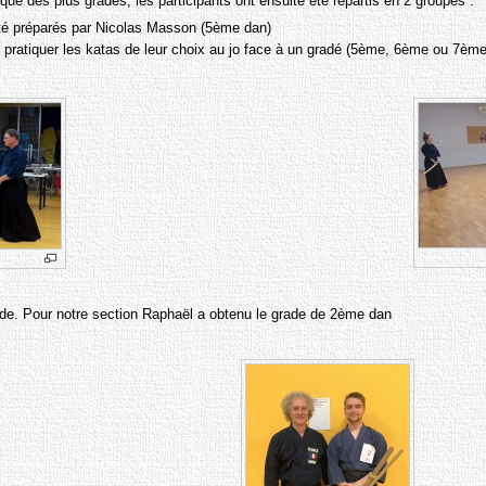
que des plus gradés, les participants ont ensuite été répartis en 2 groupes :
té préparés par Nicolas Masson (5ème dan)
de pratiquer les katas de leur choix au jo face à un gradé (5ème, 6ème ou 7ème
ade. Pour notre section Raphaël a obtenu le grade de 2ème dan