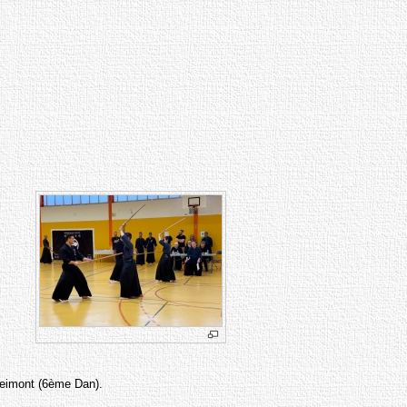
peimont (6ème Dan).