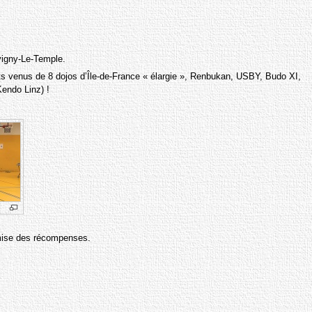
vigny-Le-Temple.
ts venus de 8 dojos d’Île-de-France « élargie », Renbukan, USBY, Budo XI,
Kendo Linz) !
remise des récompenses.