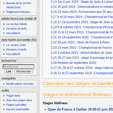
3.14
1er-2 juin 2024 : Stage de Jodo à Lamor
Bureau de la section
3.15
20 avril 2024 : Démonstrations et initiati
Aïkido/Jodo
3.16
23 mars 2024 : Anniversaire des 50 an
Règlement intérieur
3.17
9 et 10 mars 2024 : Championnat de Fra
aïkido bures-sur-yvette (91)
3.18
17-19 novembre 2023 : Stage de Jodo à P
La section Aïkido
3.19
6-8 octobre 2023 : Championnat d'Euro
Horaires et tarifs
3.20
11 et 12 mars 2023 : Championnat de Fr
Inscriptions
3.21
16-18 septembre 2022 : Championnat d'
jodo bures-sur-yvette (91)
3.22
26 juin 2022 : Open de France à Paris
La section Jodo
3.23
13 mars 2022 : Championnat de France à 
Horaires et tarifs
3.24
3 octobre 2021 : démonstration de Jodo
Inscriptions
3.25
26-27 juin 2021 : stage et passage de g
rechercher
3.26
Rentrée de septembre 2020
3.27
25, 26 et 27 octobre 2019 : stage nationa
3.28
21 et 22 septembre 2019 : Championnat
navigation
Calendrier des stages et manife
Modifications récentes
outils
Stages et événements fédéraux 
Pages liées
Suivi des pages liées
Stages fédéraux
Pages spéciales
Open de France à Gaillac 19-20-21 juin 20
Version imprimable