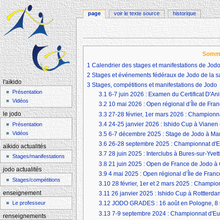
page
voir le texte source
historique
Aller à :
navigation
,
rechercher
Somm
1
Calendrier des stages et manifestations de Jod
2
Stages et événements fédéraux de Jodo de la 
l'aïkido
3
Stages, compétitions et manifestations de Jodo
Présentation
3.1
6-7 juin 2026 : Examen du Certificat D'An
Vidéos
3.2
10 mai 2026 : Open régional d’Île de Fra
3.3
27-28 février, 1er mars 2026 : Championna
le jodo
3.4
24-25 janvier 2026 : Ishido Cup à Vianen
Présentation
Vidéos
3.5
6-7 décembre 2025 : Stage de Jodo à Mar
3.6
26-28 septembre 2025 : Championnat d'E
aïkido actualités
3.7
28 juin 2025 : Interclubs à Bures-sur-Yvet
Stages/manifestations
3.8
21 juin 2025 : Open de France de Jodo à
jodo actualités
3.9
4 mai 2025 : Open régional d’Île de Fran
Stages/compétitions
3.10
28 février, 1er et 2 mars 2025 : Champi
enseignement
3.11
26 janvier 2025 : Ishido Cup à Rottterd
Le professeur
3.12
JODO GRADES : 16 août en Pologne, 8 
3.13
7-9 septembre 2024 : Championnat d'Eu
renseignements