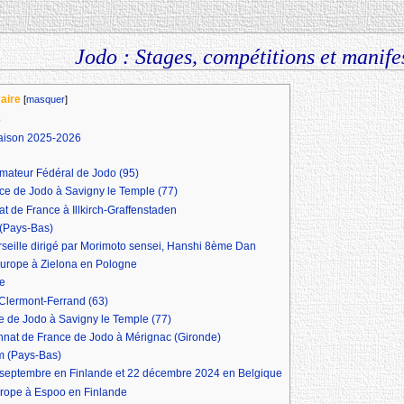
Jodo : Stages, compétitions et manife
aire
[
masquer
]
o
saison 2025-2026
imateur Fédéral de Jodo (95)
nce de Jodo à Savigny le Temple (77)
t de France à Illkirch-Graffenstaden
 (Pays-Bas)
seille dirigé par Morimoto sensei, Hanshi 8ème Dan
urope à Zielona en Pologne
te
 Clermont-Ferrand (63)
ce de Jodo à Savigny le Temple (77)
onnat de France de Jodo à Mérignac (Gironde)
am (Pays-Bas)
septembre en Finlande et 22 décembre 2024 en Belgique
rope à Espoo en Finlande