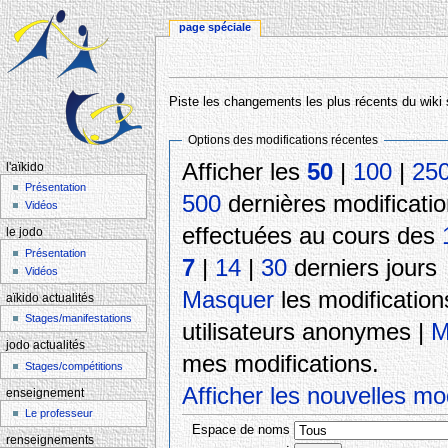
page spéciale
Aller à :
navigation
,
rechercher
Piste les changements les plus récents du wiki 
Options des modifications récentes
Afficher les
50
|
100
|
25
l'aïkido
Présentation
500
dernières modificati
Vidéos
effectuées au cours des
le jodo
Présentation
7
|
14
|
30
derniers jours
Vidéos
Masquer
les modificatio
aïkido actualités
Stages/manifestations
utilisateurs anonymes
|
M
jodo actualités
mes modifications
.
Stages/compétitions
Afficher les nouvelles mo
enseignement
Le professeur
Espace de noms
renseignements