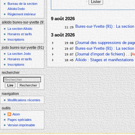
:
Bureau de la section
Aïkido/Jodo
Règlement intérieur
9 août 2026
aïkido bures-sur-yvette (91)
Bures-sur-Yvette (91) : La section
11:29
La section Aïkido
Horaires et tarifs
3 août 2026
Inscriptions
(
Journal des suppressions de pag
19:08
jodo bures-sur-yvette (91)
Bures-sur-Yvette (91) : La section
19:07
La section Jodo
(
Journal d’import de fichiers
)
‎
. .
[
A
19:07
Horaires et tarifs
Aïkido : Stages et manifestations
‎‎
18:45
Inscriptions
rechercher
navigation
Modifications récentes
outils
Atom
Pages spéciales
Version imprimable