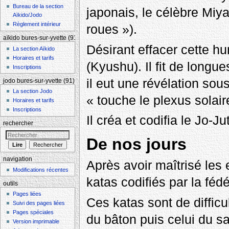
Bureau de la section
japonais, le célèbre Miy
Aïkido/Jodo
Règlement intérieur
roues »).
aïkido bures-sur-yvette (91)
Désirant effacer cette hu
La section Aïkido
Horaires et tarifs
(Kyushu). Il fit de longu
Inscriptions
il eut une révélation sous
jodo bures-sur-yvette (91)
La section Jodo
« touche le plexus solair
Horaires et tarifs
Inscriptions
Il créa et codifia le Jo-
rechercher
De nos jours
navigation
Après avoir maîtrisé les
Modifications récentes
katas codifiés par la féd
outils
Pages liées
Ces katas sont de difficu
Suivi des pages liées
Pages spéciales
du bâton puis celui du sa
Version imprimable