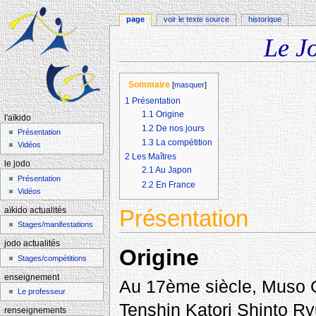
page
voir le texte source
historique
Le J
Aller à :
navigation
,
rechercher
Sommaire
[
masquer
]
1
Présentation
1.1
Origine
l'aïkido
1.2
De nos jours
Présentation
1.3
La compétition
Vidéos
2
Les Maîtres
le jodo
2.1
Au Japon
Présentation
2.2
En France
Vidéos
Présentation
aïkido actualités
Stages/manifestations
jodo actualités
Origine
Stages/compétitions
enseignement
Au 17ème siècle, Muso G
Le professeur
Tenshin Katori Shinto Ryu
renseignements