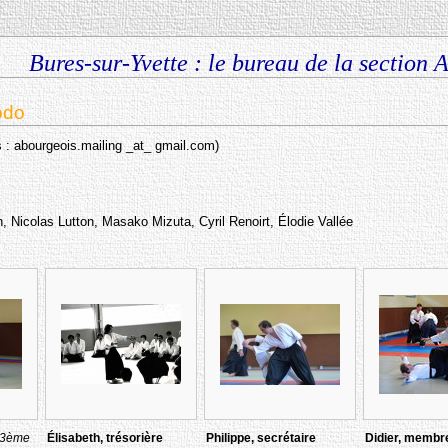
Bures-sur-Yvette : le bureau de la section 
odo
: abourgeois.mailing _at_ gmail.com)
, Nicolas Lutton, Masako Mizuta, Cyril Renoirt, Élodie Vallée
(3ème
Élisabeth, trésorière
Philippe, secrétaire
Didier, membr