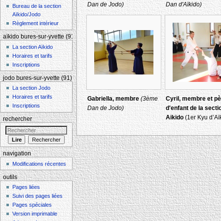
Dan de Jodo)
Dan d'Aïkido)
Bureau de la section
Aïkido/Jodo
Règlement intérieur
aïkido bures-sur-yvette (91)
La section Aïkido
Horaires et tarifs
Inscriptions
jodo bures-sur-yvette (91)
La section Jodo
Horaires et tarifs
Gabriella, membre
(3ème
Cyril, membre et pè
Inscriptions
Dan de Jodo)
d'enfant de la secti
Aikido
(1er Kyu d’Aï
rechercher
navigation
Modifications récentes
outils
Pages liées
Suivi des pages liées
Pages spéciales
Version imprimable