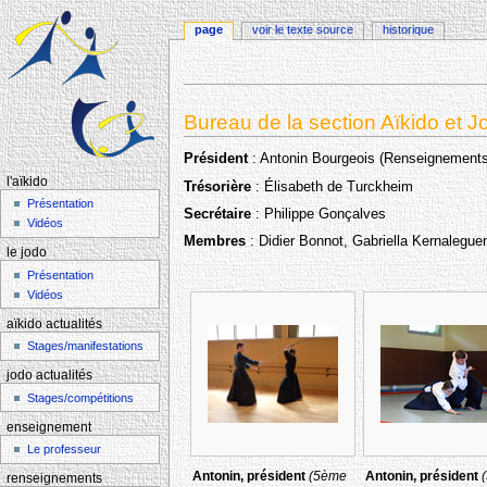
page
voir le texte source
historique
Aller à :
navigation
,
rechercher
Bureau de la section Aïkido et J
Président
: Antonin Bourgeois (Renseignements 
l'aïkido
Trésorière
: Élisabeth de Turckheim
Présentation
Secrétaire
: Philippe Gonçalves
Vidéos
Membres
: Didier Bonnot, Gabriella Kernaleguen
le jodo
Présentation
Vidéos
aïkido actualités
Stages/manifestations
jodo actualités
Stages/compétitions
enseignement
Le professeur
Antonin, président
(5ème
Antonin, président
renseignements