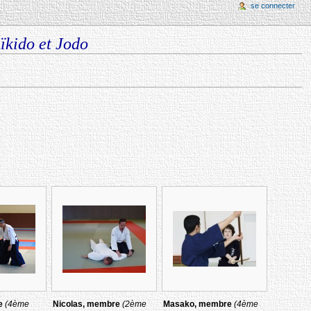
se connecter
Aïkido et Jodo
e
(4ème
Nicolas, membre
(2ème
Masako, membre
(4ème