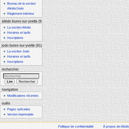
Bureau de la section
Aïkido/Jodo
Règlement intérieur
aïkido bures-sur-yvette (91)
La section Aïkido
Horaires et tarifs
Inscriptions
jodo bures-sur-yvette (91)
La section Jodo
Horaires et tarifs
Inscriptions
rechercher
navigation
Modifications récentes
outils
Pages spéciales
Version imprimable
Politique de confidentialité
À propos de Aïkid