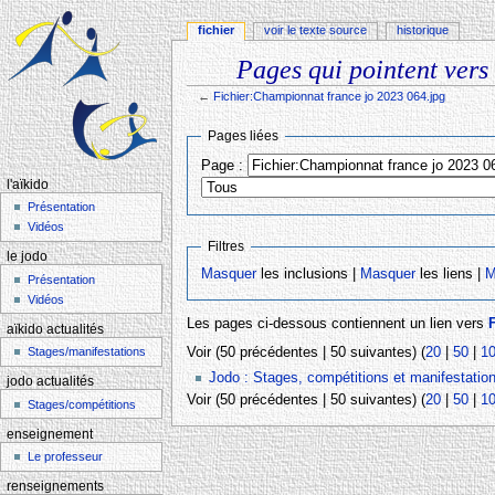
fichier
voir le texte source
historique
Pages qui pointent vers
←
Fichier:Championnat france jo 2023 064.jpg
Aller à :
navigation
,
rechercher
Pages liées
Page :
l'aïkido
Présentation
Vidéos
Filtres
le jodo
Masquer
les inclusions |
Masquer
les liens |
M
Présentation
Vidéos
Les pages ci-dessous contiennent un lien vers
aïkido actualités
Voir (50 précédentes | 50 suivantes) (
20
|
50
|
1
Stages/manifestations
Jodo : Stages, compétitions et manifestatio
jodo actualités
Voir (50 précédentes | 50 suivantes) (
20
|
50
|
1
Stages/compétitions
enseignement
Le professeur
renseignements