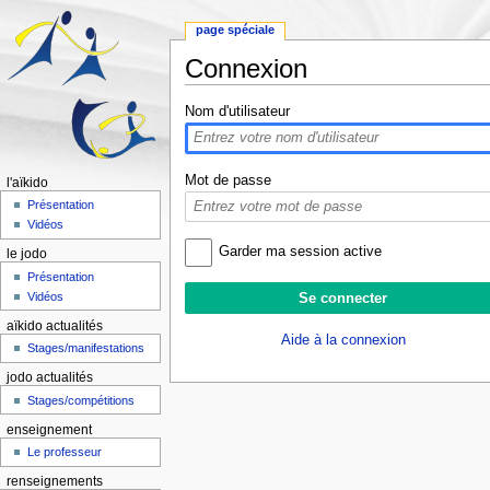
page spéciale
Connexion
Aller à :
navigation
,
rechercher
Nom d'utilisateur
Mot de passe
l'aïkido
Présentation
Vidéos
Garder ma session active
le jodo
Présentation
Vidéos
aïkido actualités
Aide à la connexion
Stages/manifestations
jodo actualités
Stages/compétitions
enseignement
Le professeur
renseignements