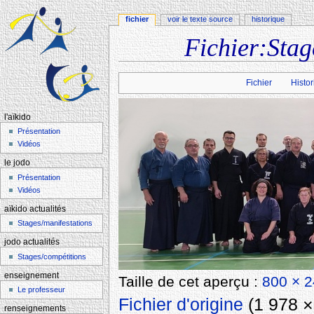
fichier
voir le texte source
historique
Fichier:Stag
Aller à :
navigation
,
rechercher
Fichier
Histor
l'aïkido
Présentation
Vidéos
le jodo
Présentation
Vidéos
aïkido actualités
Stages/manifestations
jodo actualités
Stages/compétitions
enseignement
Taille de cet aperçu :
800 × 2
Le professeur
Fichier d'origine
‎
(1 978 × 
renseignements