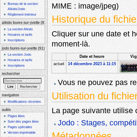
MIME :
image/jpeg
)
Bureau de la section
Aïkido/Jodo
Règlement intérieur
Historique du fichie
aïkido bures-sur-yvette (91)
La section Aïkido
Cliquer sur une date et heu
Horaires et tarifs
Inscriptions
moment-là.
jodo bures-sur-yvette (91)
La section Jodo
Date et heure
Vig
Horaires et tarifs
actuel
14 décembre 2023 à 11:15
Inscriptions
rechercher
Vous ne pouvez pas rem
Utilisation du fichie
navigation
Modifications récentes
La page suivante utilise c
outils
Pages liées
Jodo : Stages, compéti
Suivi des pages liées
Pages spéciales
Métadonnées
Version imprimable