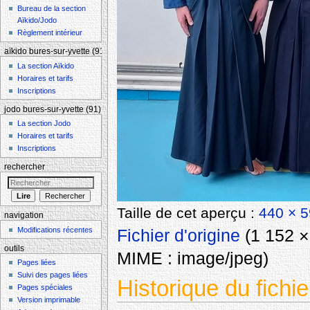
Bureau de la section
Aïkido/Jodo
Règlement intérieur
aïkido bures-sur-yvette (91)
La section Aïkido
Horaires et tarifs
Inscriptions
jodo bures-sur-yvette (91)
La section Jodo
Horaires et tarifs
Inscriptions
rechercher
Taille de cet aperçu :
440 × 5
navigation
Modifications récentes
Fichier d'origine
‎
(1 152 × 
outils
MIME :
image/jpeg
)
Pages liées
Suivi des pages liées
Historique du fichie
Pages spéciales
Version imprimable