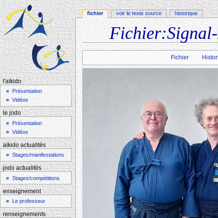
fichier
voir le texte source
historique
Fichier:Signal
Aller à :
navigation
,
rechercher
Fichier
Histor
l'aïkido
Présentation
Vidéos
le jodo
Présentation
Vidéos
aïkido actualités
Stages/manifestations
jodo actualités
Stages/compétitions
enseignement
Le professeur
renseignements