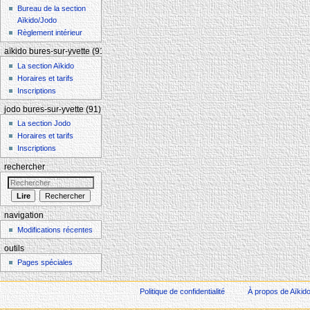
Bureau de la section
Aïkido/Jodo
Règlement intérieur
aïkido bures-sur-yvette (91)
La section Aïkido
Horaires et tarifs
Inscriptions
jodo bures-sur-yvette (91)
La section Jodo
Horaires et tarifs
Inscriptions
rechercher
navigation
Modifications récentes
outils
Pages spéciales
Politique de confidentialité
À propos de Aïkid