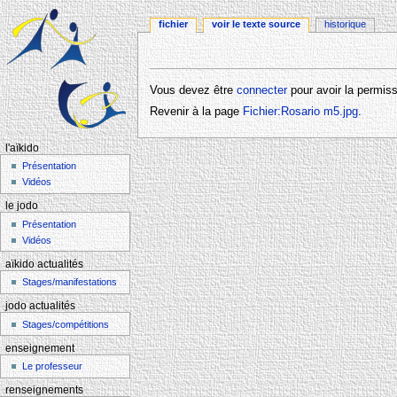
fichier
voir le texte source
historique
Aller à :
navigation
,
rechercher
Vous devez être
connecter
pour avoir la permiss
Revenir à la page
Fichier:Rosario m5.jpg
.
l'aïkido
Présentation
Vidéos
le jodo
Présentation
Vidéos
aïkido actualités
Stages/manifestations
jodo actualités
Stages/compétitions
enseignement
Le professeur
renseignements