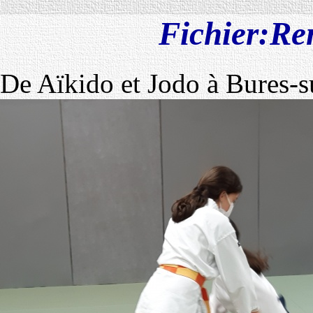
Fichier:Re
De Aïkido et Jodo à Bures-s