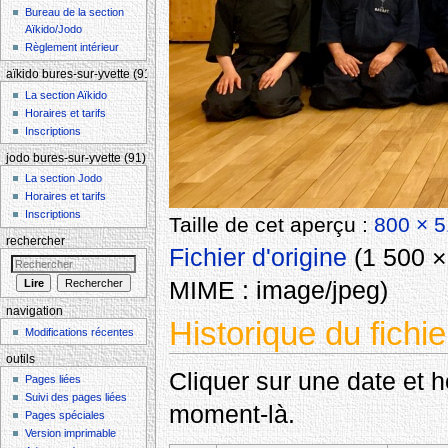
Bureau de la section
Aïkido/Jodo
Règlement intérieur
aïkido bures-sur-yvette (91)
La section Aïkido
Horaires et tarifs
Inscriptions
jodo bures-sur-yvette (91)
La section Jodo
Horaires et tarifs
Inscriptions
Taille de cet aperçu :
800 × 5
rechercher
Fichier d'origine
‎
(1 500 × 
MIME :
image/jpeg
)
navigation
Historique du fichie
Modifications récentes
outils
Cliquer sur une date et heu
Pages liées
Suivi des pages liées
moment-là.
Pages spéciales
Version imprimable