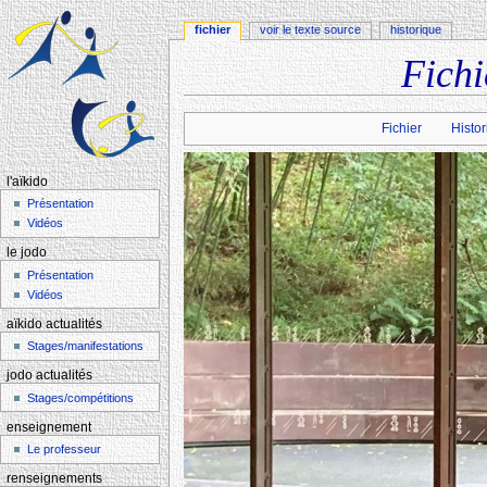
fichier
voir le texte source
historique
Fichi
Aller à :
navigation
,
rechercher
Fichier
Histor
l'aïkido
Présentation
Vidéos
le jodo
Présentation
Vidéos
aïkido actualités
Stages/manifestations
jodo actualités
Stages/compétitions
enseignement
Le professeur
renseignements