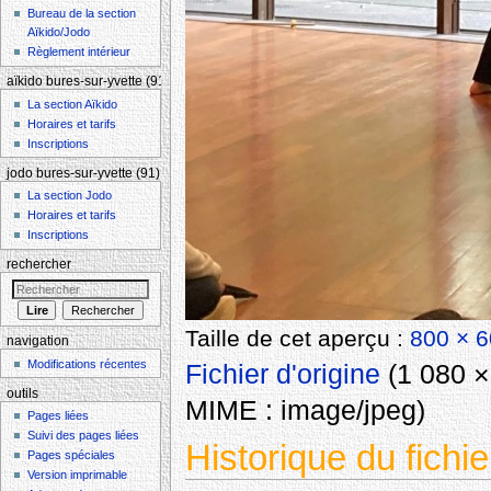
Bureau de la section
Aïkido/Jodo
Règlement intérieur
aïkido bures-sur-yvette (91)
La section Aïkido
Horaires et tarifs
Inscriptions
jodo bures-sur-yvette (91)
La section Jodo
Horaires et tarifs
Inscriptions
rechercher
Taille de cet aperçu :
800 × 6
navigation
Modifications récentes
Fichier d'origine
‎
(1 080 × 
outils
MIME :
image/jpeg
)
Pages liées
Suivi des pages liées
Historique du fichie
Pages spéciales
Version imprimable