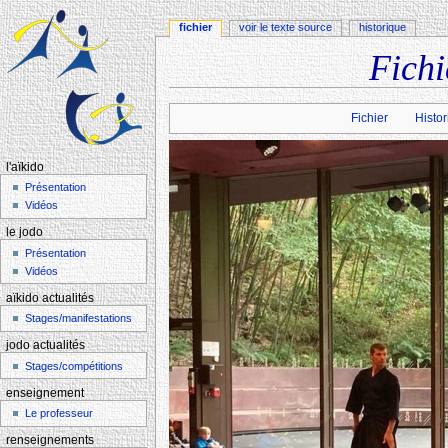
fichier
voir le texte source
historique
Fichi
Aller à :
navigation
,
rechercher
Fichier
Histor
l'aïkido
Présentation
Vidéos
le jodo
Présentation
Vidéos
aïkido actualités
Stages/manifestations
jodo actualités
Stages/compétitions
enseignement
Le professeur
renseignements