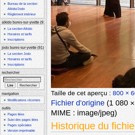
Bureau de la section
Aïkido/Jodo
Règlement intérieur
aïkido bures-sur-yvette (91)
La section Aïkido
Horaires et tarifs
Inscriptions
jodo bures-sur-yvette (91)
La section Jodo
Horaires et tarifs
Inscriptions
rechercher
Taille de cet aperçu :
800 × 6
navigation
Modifications récentes
Fichier d'origine
‎
(1 080 × 
outils
MIME :
image/jpeg
)
Pages liées
Suivi des pages liées
Historique du fichie
Pages spéciales
Version imprimable