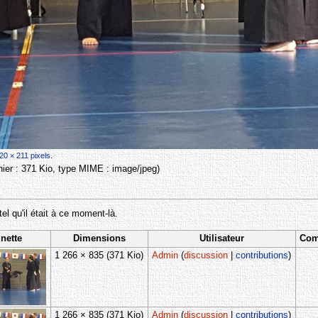
20 × 211 pixels
.
ichier : 371 Kio, type MIME :
image/jpeg
)
tel qu'il était à ce moment-là.
nette
Dimensions
Utilisateur
Com
1 266 × 835
(371 Kio)
Admin
(
discussion
|
contributions
)
1 266 × 835
(371 Kio)
Admin
(
discussion
|
contributions
)