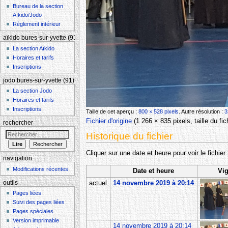
Bureau de la section
Aïkido/Jodo
Règlement intérieur
aïkido bures-sur-yvette (91)
La section Aïkido
Horaires et tarifs
Inscriptions
jodo bures-sur-yvette (91)
La section Jodo
Horaires et tarifs
Inscriptions
Taille de cet aperçu :
800 × 528 pixels
.
Autre résolution :
3
Fichier d'origine
‎
(1 266 × 835 pixels, taille du f
rechercher
Historique du fichier
Cliquer sur une date et heure pour voir le fichier 
navigation
Modifications récentes
Date et heure
Vig
outils
actuel
14 novembre 2019 à 20:14
Pages liées
Suivi des pages liées
Pages spéciales
Version imprimable
14 novembre 2019 à 20:14