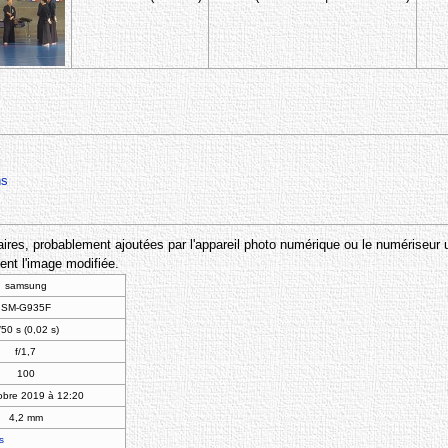
ns
res, probablement ajoutées par l'appareil photo numérique ou le numériseur utili
ent l'image modifiée.
samsung
SM-G935F
/50 s (0,02 s)
f/1,7
100
obre 2019 à 12:20
4,2 mm
s