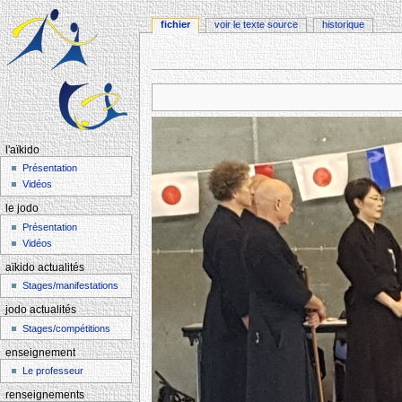
fichier
voir le texte source
historique
Aller à :
navigation
,
rechercher
l'aïkido
Présentation
Vidéos
le jodo
Présentation
Vidéos
aïkido actualités
Stages/manifestations
jodo actualités
Stages/compétitions
enseignement
Le professeur
renseignements