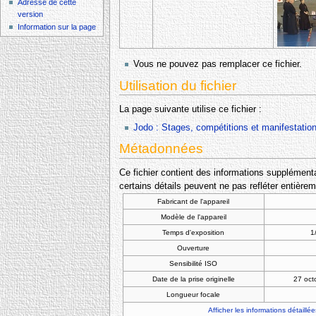
Adresse de cette
version
Information sur la page
Vous ne pouvez pas remplacer ce fichier.
Utilisation du fichier
La page suivante utilise ce fichier :
Jodo : Stages, compétitions et manifestatio
Métadonnées
Ce fichier contient des informations supplémentai
certains détails peuvent ne pas refléter entièrem
Fabricant de l'appareil
Modèle de l'appareil
Temps d'exposition
1
Ouverture
Sensibilité ISO
Date de la prise originelle
27 oct
Longueur focale
Afficher les informations détaillée