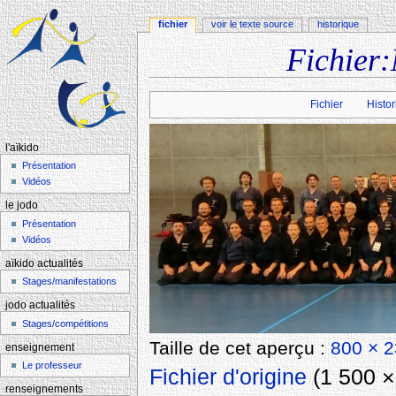
fichier
voir le texte source
historique
Fichier:
Aller à :
navigation
,
rechercher
Fichier
Histor
l'aïkido
Présentation
Vidéos
le jodo
Présentation
Vidéos
aïkido actualités
Stages/manifestations
jodo actualités
Stages/compétitions
Taille de cet aperçu :
800 × 2
enseignement
Le professeur
Fichier d'origine
‎
(1 500 × 
renseignements