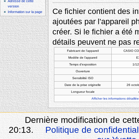
Adresse de cette
version
Ce fichier contient des 
Information sur la page
ajoutées par l'appareil p
créer. Si le fichier a été
détails peuvent ne pas re
Fabricant de l'appareil
CASIO CO
Modèle de l'appareil
E
Temps d'exposition
1/12
Ouverture
Sensibilité ISO
Date de la prise originelle
26 octo
Longueur focale
Afficher les informations détaillée
Dernière modification de cet
20:13.
Politique de confidential