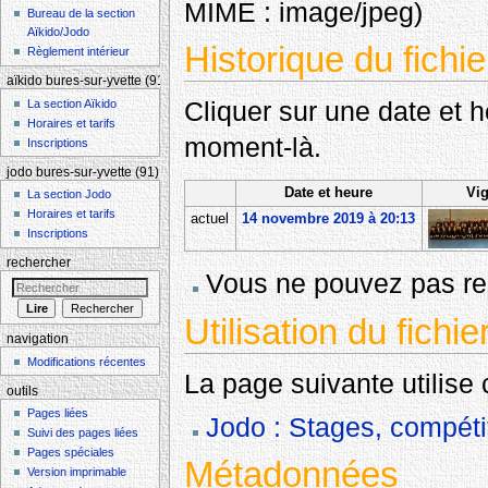
MIME :
image/jpeg
)
Bureau de la section
Aïkido/Jodo
Historique du fichie
Règlement intérieur
aïkido bures-sur-yvette (91)
Cliquer sur une date et heu
La section Aïkido
Horaires et tarifs
moment-là.
Inscriptions
jodo bures-sur-yvette (91)
Date et heure
Vig
La section Jodo
Horaires et tarifs
actuel
14 novembre 2019 à 20:13
Inscriptions
rechercher
Vous ne pouvez pas rem
Utilisation du fichie
navigation
Modifications récentes
La page suivante utilise c
outils
Pages liées
Jodo : Stages, compéti
Suivi des pages liées
Pages spéciales
Métadonnées
Version imprimable