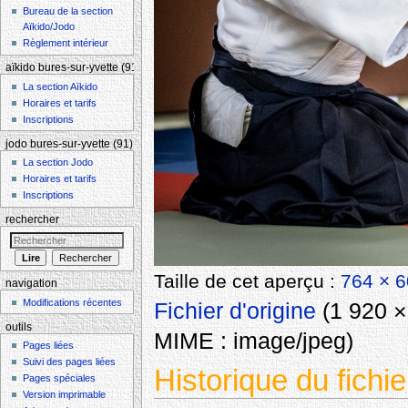
Bureau de la section
Aïkido/Jodo
Règlement intérieur
aïkido bures-sur-yvette (91)
La section Aïkido
Horaires et tarifs
Inscriptions
jodo bures-sur-yvette (91)
La section Jodo
Horaires et tarifs
Inscriptions
rechercher
Taille de cet aperçu :
764 × 6
navigation
Modifications récentes
Fichier d'origine
‎
(1 920 × 
outils
MIME :
image/jpeg
)
Pages liées
Suivi des pages liées
Historique du fichie
Pages spéciales
Version imprimable