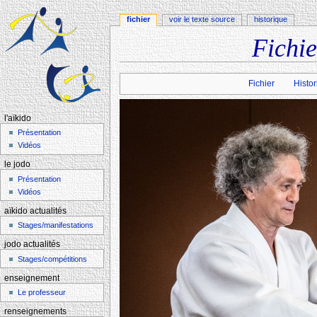
fichier
voir le texte source
historique
Fichi
Aller à :
navigation
,
rechercher
Fichier
Histor
l'aïkido
Présentation
Vidéos
le jodo
Présentation
Vidéos
aïkido actualités
Stages/manifestations
jodo actualités
Stages/compétitions
enseignement
Le professeur
renseignements