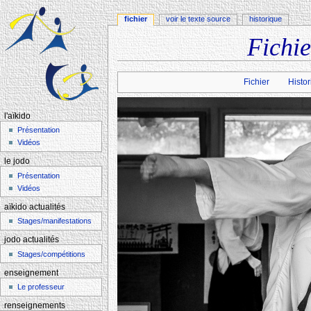
fichier
voir le texte source
historique
Fichi
Aller à :
navigation
,
rechercher
Fichier
Histor
l'aïkido
Présentation
Vidéos
le jodo
Présentation
Vidéos
aïkido actualités
Stages/manifestations
jodo actualités
Stages/compétitions
enseignement
Le professeur
renseignements