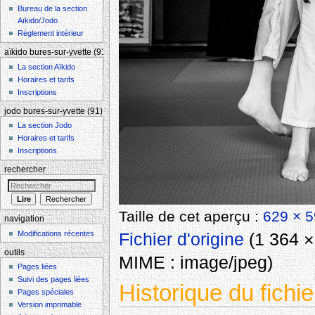
Bureau de la section
Aïkido/Jodo
Règlement intérieur
aïkido bures-sur-yvette (91)
La section Aïkido
Horaires et tarifs
Inscriptions
jodo bures-sur-yvette (91)
La section Jodo
Horaires et tarifs
Inscriptions
rechercher
Taille de cet aperçu :
629 × 5
navigation
Modifications récentes
Fichier d'origine
‎
(1 364 × 
outils
MIME :
image/jpeg
)
Pages liées
Suivi des pages liées
Historique du fichie
Pages spéciales
Version imprimable