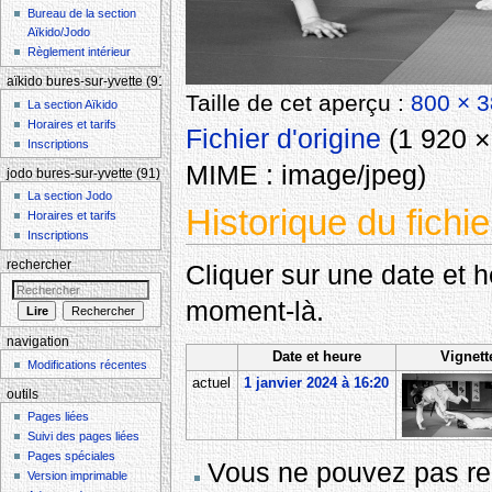
Bureau de la section
Aïkido/Jodo
Règlement intérieur
aïkido bures-sur-yvette (91)
Taille de cet aperçu :
800 × 3
La section Aïkido
Horaires et tarifs
Fichier d'origine
‎
(1 920 × 
Inscriptions
MIME :
image/jpeg
)
jodo bures-sur-yvette (91)
La section Jodo
Historique du fichie
Horaires et tarifs
Inscriptions
rechercher
Cliquer sur une date et heu
moment-là.
navigation
Date et heure
Vignett
Modifications récentes
actuel
1 janvier 2024 à 16:20
outils
Pages liées
Suivi des pages liées
Pages spéciales
Vous ne pouvez pas rem
Version imprimable