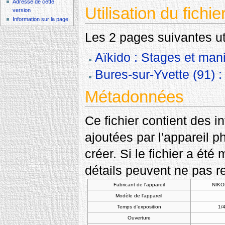
Adresse de cette
Utilisation du fichie
version
Information sur la page
Les 2 pages suivantes util
Aïkido : Stages et mani
Bures-sur-Yvette (91) :
Métadonnées
Ce fichier contient des 
ajoutées par l'appareil p
créer. Si le fichier a été
détails peuvent ne pas re
Fabricant de l'appareil
NIKO
Modèle de l'appareil
Temps d'exposition
1/4
Ouverture