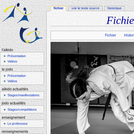
fichier
voir le texte source
historique
Fichi
Aller à :
navigation
,
rechercher
Fichier
Histor
l'aïkido
Présentation
Vidéos
le jodo
Présentation
Vidéos
aïkido actualités
Stages/manifestations
jodo actualités
Stages/compétitions
enseignement
Le professeur
renseignements