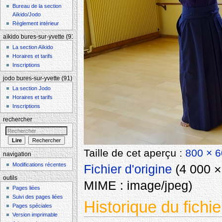
Bureau de la section
Aïkido/Jodo
Règlement intérieur
aïkido bures-sur-yvette (91)
La section Aïkido
Horaires et tarifs
Inscriptions
jodo bures-sur-yvette (91)
La section Jodo
Horaires et tarifs
Inscriptions
rechercher
Taille de cet aperçu :
800 × 6
navigation
Modifications récentes
Fichier d'origine
‎
(4 000 × 
outils
MIME :
image/jpeg
)
Pages liées
Suivi des pages liées
Historique du fichie
Pages spéciales
Version imprimable