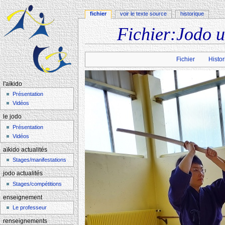
fichier
voir le texte source
historique
Fichier:Jodo u
Aller à :
navigation
,
rechercher
Fichier
Histor
l'aïkido
Présentation
Vidéos
le jodo
Présentation
Vidéos
aïkido actualités
Stages/manifestations
jodo actualités
Stages/compétitions
enseignement
Le professeur
renseignements