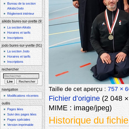
Bureau de la section
Aïkido/Jodo
Règlement intérieur
aïkido bures-sur-yvette (91)
La section Aïkido
Horaires et tarifs
Inscriptions
jodo bures-sur-yvette (91)
La section Jodo
Horaires et tarifs
Inscriptions
rechercher
Taille de cet aperçu :
757 × 6
navigation
Modifications récentes
Fichier d'origine
‎
(2 048 × 
outils
MIME :
image/jpeg
)
Pages liées
Suivi des pages liées
Historique du fichie
Pages spéciales
Version imprimable