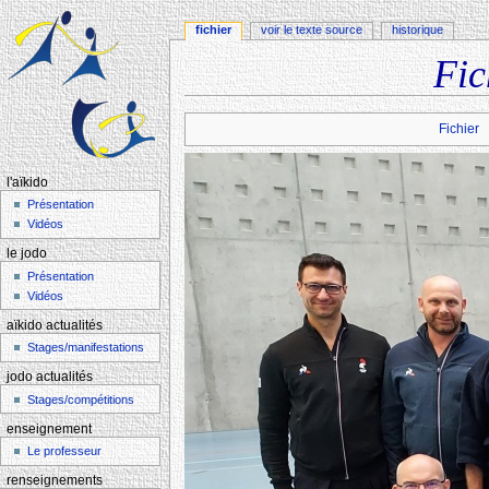
fichier
voir le texte source
historique
Fic
Aller à :
navigation
,
rechercher
Fichier
l'aïkido
Présentation
Vidéos
le jodo
Présentation
Vidéos
aïkido actualités
Stages/manifestations
jodo actualités
Stages/compétitions
enseignement
Le professeur
renseignements