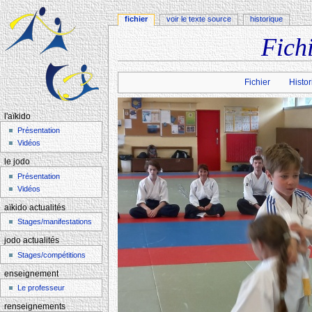
fichier
voir le texte source
historique
Fich
Aller à :
navigation
,
rechercher
Fichier
Histor
l'aïkido
Présentation
Vidéos
le jodo
Présentation
Vidéos
aïkido actualités
Stages/manifestations
jodo actualités
Stages/compétitions
enseignement
Le professeur
renseignements