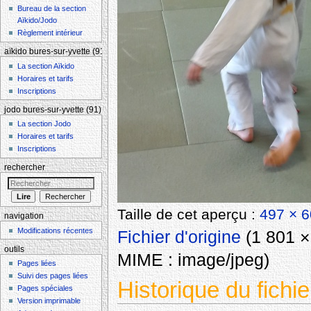
Bureau de la section
Aïkido/Jodo
Règlement intérieur
aïkido bures-sur-yvette (91)
La section Aïkido
Horaires et tarifs
Inscriptions
jodo bures-sur-yvette (91)
La section Jodo
Horaires et tarifs
Inscriptions
rechercher
Taille de cet aperçu :
497 × 6
navigation
Modifications récentes
Fichier d'origine
‎
(1 801 × 
outils
MIME :
image/jpeg
)
Pages liées
Suivi des pages liées
Historique du fichie
Pages spéciales
Version imprimable