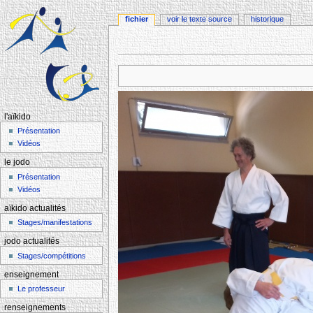
fichier
voir le texte source
historique
Aller à :
navigation
,
rechercher
l'aïkido
Présentation
Vidéos
le jodo
Présentation
Vidéos
aïkido actualités
Stages/manifestations
jodo actualités
Stages/compétitions
enseignement
Le professeur
renseignements