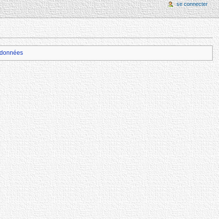
se connecter
données