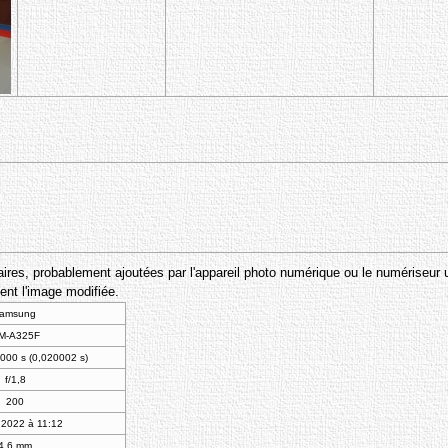
res, probablement ajoutées par l'appareil photo numérique ou le numériseur utili
ent l'image modifiée.
samsung
M-A325F
000 s (0,020002 s)
f/1,8
200
n 2022 à 11:12
4,6 mm