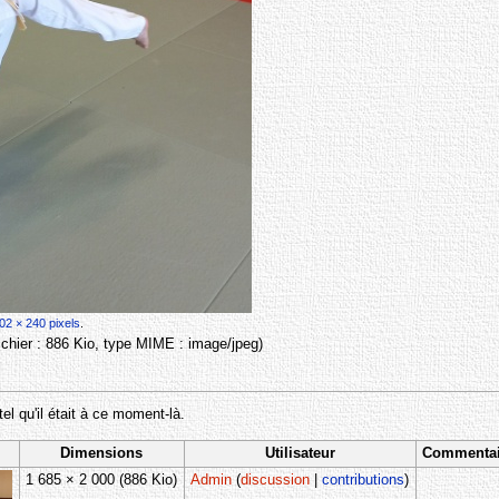
02 × 240 pixels
.
 fichier : 886 Kio, type MIME :
image/jpeg
)
tel qu'il était à ce moment-là.
Dimensions
Utilisateur
Commentai
1 685 × 2 000
(886 Kio)
Admin
(
discussion
|
contributions
)