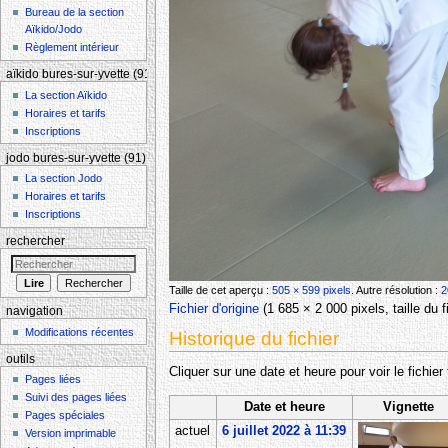
Bureau de la section
Aïkido/Jodo
Règlement intérieur
aïkido bures-sur-yvette (91)
La section Aïkido
Horaires et tarifs
Inscriptions
jodo bures-sur-yvette (91)
La section Jodo
Horaires et tarifs
Inscriptions
rechercher
Taille de cet aperçu :
505 × 599 pixels
.
Autre résolution :
2
Fichier d'origine
‎
(1 685 × 2 000 pixels, taille du
navigation
Modifications récentes
Historique du fichier
outils
Cliquer sur une date et heure pour voir le fichier 
Pages liées
Suivi des pages liées
Date et heure
Vignette
Pages spéciales
actuel
6 juillet 2022 à 11:39
Version imprimable