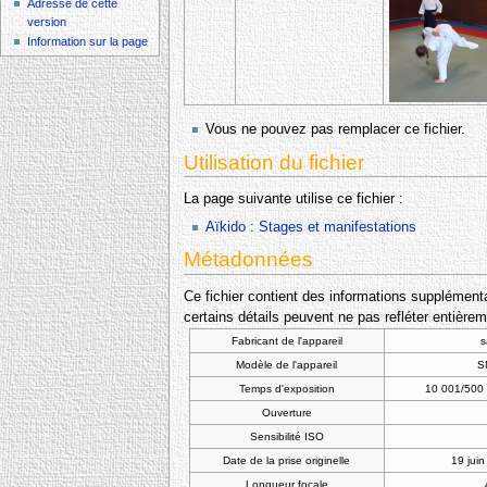
Adresse de cette
version
Information sur la page
Vous ne pouvez pas remplacer ce fichier.
Utilisation du fichier
La page suivante utilise ce fichier :
Aïkido : Stages et manifestations
Métadonnées
Ce fichier contient des informations supplémentai
certains détails peuvent ne pas refléter entièrem
Fabricant de l'appareil
Modèle de l'appareil
S
Temps d'exposition
10 001/500 
Ouverture
Sensibilité ISO
Date de la prise originelle
19 jui
Longueur focale