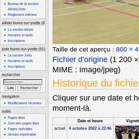
Bureau de la section
Aïkido/Jodo
Règlement intérieur
aïkido bures-sur-yvette (91)
La section Aïkido
Horaires et tarifs
Inscriptions
Taille de cet aperçu :
800 × 4
jodo bures-sur-yvette (91)
La section Jodo
Fichier d'origine
‎
(1 200 × 
Horaires et tarifs
Inscriptions
MIME :
image/jpeg
)
rechercher
Historique du fichie
Cliquer sur une date et heu
navigation
Modifications récentes
moment-là.
outils
Pages liées
Date et heure
Vignet
Suivi des pages liées
actuel
4 octobre 2022 à 22:46
Pages spéciales
Version imprimable