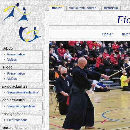
fichier
voir le texte source
historique
Fi
Aller à :
navigation
,
rechercher
Fichier
Histor
l'aïkido
Présentation
Vidéos
le jodo
Présentation
Vidéos
aïkido actualités
Stages/manifestations
jodo actualités
Stages/compétitions
enseignement
Le professeur
renseignements