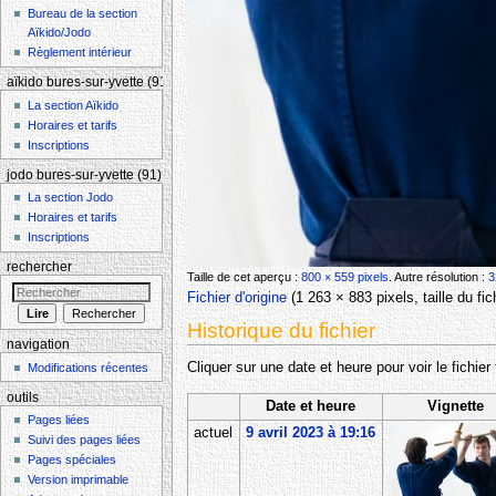
Bureau de la section
Aïkido/Jodo
Règlement intérieur
aïkido bures-sur-yvette (91)
La section Aïkido
Horaires et tarifs
Inscriptions
jodo bures-sur-yvette (91)
La section Jodo
Horaires et tarifs
Inscriptions
rechercher
Taille de cet aperçu :
800 × 559 pixels
.
Autre résolution :
3
Fichier d'origine
‎
(1 263 × 883 pixels, taille du f
Historique du fichier
navigation
Cliquer sur une date et heure pour voir le fichier 
Modifications récentes
outils
Date et heure
Vignette
Pages liées
actuel
9 avril 2023 à 19:16
Suivi des pages liées
Pages spéciales
Version imprimable