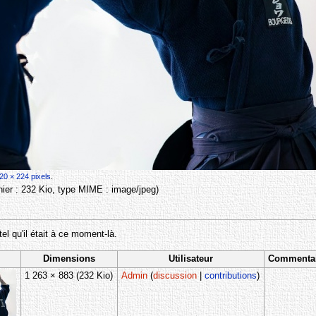
20 × 224 pixels
.
ichier : 232 Kio, type MIME :
image/jpeg
)
tel qu'il était à ce moment-là.
Dimensions
Utilisateur
Commenta
1 263 × 883
(232 Kio)
Admin
(
discussion
|
contributions
)