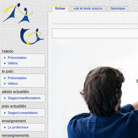
fichier
voir le texte source
historique
Aller à :
navigation
,
rechercher
l'aïkido
Présentation
Vidéos
le jodo
Présentation
Vidéos
aïkido actualités
Stages/manifestations
jodo actualités
Stages/compétitions
enseignement
Le professeur
renseignements