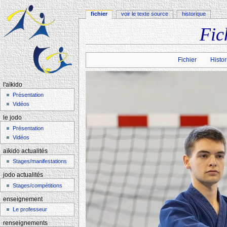
fichier
voir le texte source
historique
Fic
Aller à :
navigation
,
rechercher
Fichier
Histor
l'aïkido
Présentation
Vidéos
le jodo
Présentation
Vidéos
aïkido actualités
Stages/manifestations
jodo actualités
Stages/compétitions
enseignement
Le professeur
renseignements