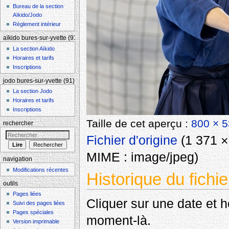
Bureau de la section
Aïkido/Jodo
Règlement intérieur
aïkido bures-sur-yvette (91)
La section Aïkido
Horaires et tarifs
Inscriptions
jodo bures-sur-yvette (91)
La section Jodo
Horaires et tarifs
Inscriptions
Taille de cet aperçu :
800 × 5
rechercher
Fichier d'origine
‎
(1 371 × 
MIME :
image/jpeg
)
navigation
Modifications récentes
Historique du fichie
outils
Pages liées
Cliquer sur une date et heu
Suivi des pages liées
Pages spéciales
moment-là.
Version imprimable