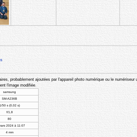
ns
res, probablement ajoutées par l'appareil photo numérique ou le numériseur utili
ent l'image modifiée.
samsung
SM-A236B
1/50 s (0,02 s)
f/1,8
80
mars 2024 à 11:07
4 mm