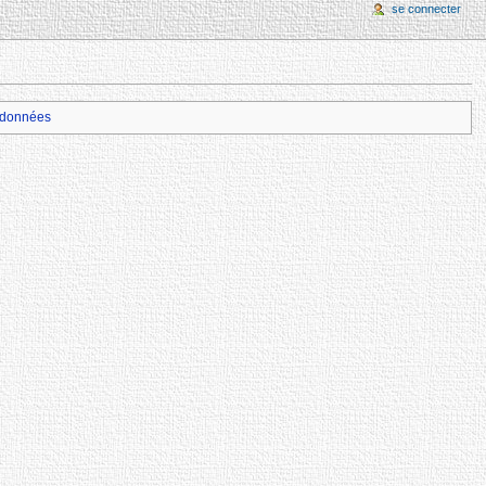
se connecter
données