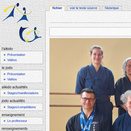
fichier
voir le texte source
historique
Aller à :
navigation
,
rechercher
l'aïkido
Présentation
Vidéos
le jodo
Présentation
Vidéos
aïkido actualités
Stages/manifestations
jodo actualités
Stages/compétitions
enseignement
Le professeur
renseignements