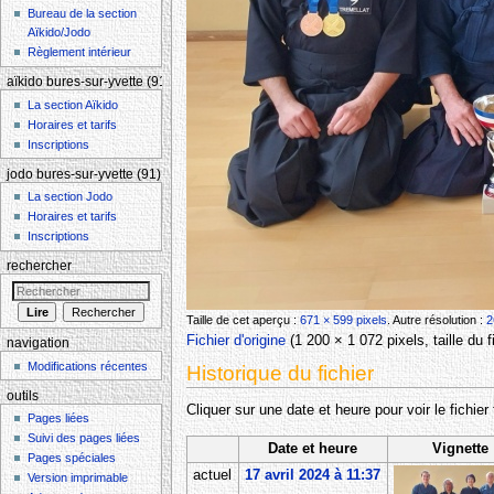
Bureau de la section
Aïkido/Jodo
Règlement intérieur
aïkido bures-sur-yvette (91)
La section Aïkido
Horaires et tarifs
Inscriptions
jodo bures-sur-yvette (91)
La section Jodo
Horaires et tarifs
Inscriptions
rechercher
Taille de cet aperçu :
671 × 599 pixels
.
Autre résolution :
2
Fichier d'origine
‎
(1 200 × 1 072 pixels, taille du
navigation
Modifications récentes
Historique du fichier
outils
Cliquer sur une date et heure pour voir le fichier 
Pages liées
Suivi des pages liées
Date et heure
Vignette
Pages spéciales
actuel
17 avril 2024 à 11:37
Version imprimable