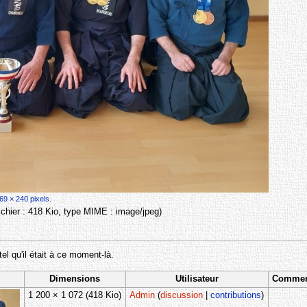
69 × 240 pixels
.
 fichier : 418 Kio, type MIME :
image/jpeg
)
tel qu'il était à ce moment-là.
Dimensions
Utilisateur
Commen
1 200 × 1 072
(418 Kio)
Admin
(
discussion
|
contributions
)