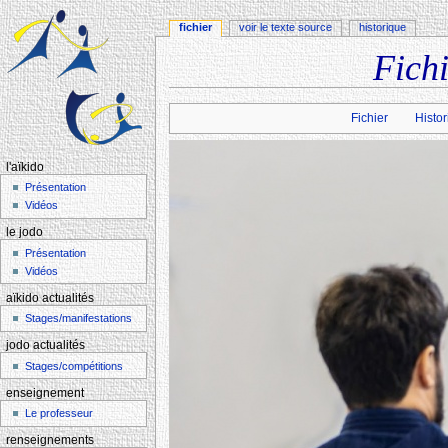
fichier
voir le texte source
historique
Fich
Aller à :
navigation
,
rechercher
Fichier
Histor
l'aïkido
Présentation
Vidéos
le jodo
Présentation
Vidéos
aïkido actualités
Stages/manifestations
jodo actualités
Stages/compétitions
enseignement
Le professeur
renseignements