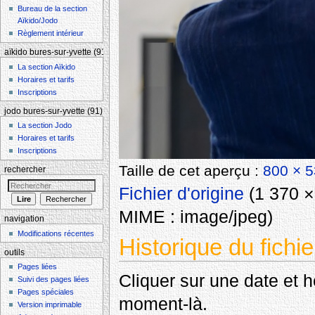
Bureau de la section
Aïkido/Jodo
Règlement intérieur
aïkido bures-sur-yvette (91)
La section Aïkido
Horaires et tarifs
Inscriptions
jodo bures-sur-yvette (91)
La section Jodo
Horaires et tarifs
Inscriptions
Taille de cet aperçu :
800 × 5
rechercher
Fichier d'origine
‎
(1 370 × 
MIME :
image/jpeg
)
navigation
Modifications récentes
Historique du fichie
outils
Pages liées
Cliquer sur une date et heu
Suivi des pages liées
Pages spéciales
moment-là.
Version imprimable