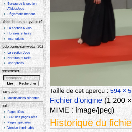
Bureau de la section
Aïkido/Jodo
Règlement intérieur
aïkido bures-sur-yvette (91)
La section Aïkido
Horaires et tarifs
Inscriptions
jodo bures-sur-yvette (91)
La section Jodo
Horaires et tarifs
Inscriptions
rechercher
Taille de cet aperçu :
594 × 5
navigation
Modifications récentes
Fichier d'origine
‎
(1 200 × 
outils
MIME :
image/jpeg
)
Pages liées
Suivi des pages liées
Historique du fichie
Pages spéciales
Version imprimable