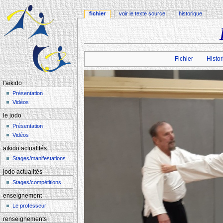
fichier
voir le texte source
historique
Aller à :
navigation
,
rechercher
Fichier
Histor
l'aïkido
Présentation
Vidéos
le jodo
Présentation
Vidéos
aïkido actualités
Stages/manifestations
jodo actualités
Stages/compétitions
enseignement
Le professeur
renseignements