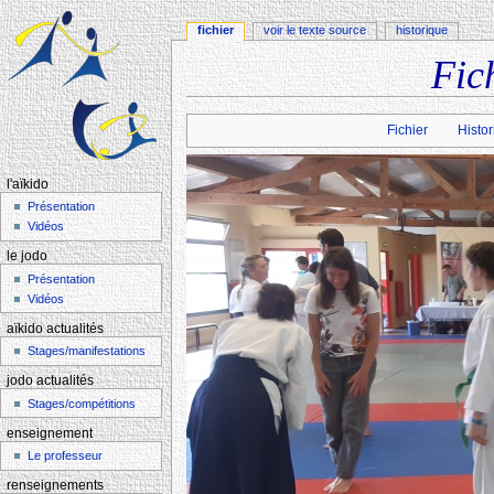
fichier
voir le texte source
historique
Fic
Aller à :
navigation
,
rechercher
Fichier
Histor
l'aïkido
Présentation
Vidéos
le jodo
Présentation
Vidéos
aïkido actualités
Stages/manifestations
jodo actualités
Stages/compétitions
enseignement
Le professeur
renseignements