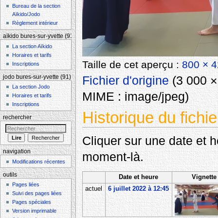
Bureau de la section
Aïkido/Jodo
Règlement intérieur
aïkido bures-sur-yvette (91)
La section Aïkido
Horaires et tarifs
Taille de cet aperçu :
800 × 4
Inscriptions
Fichier d'origine
‎
(3 000 × 
jodo bures-sur-yvette (91)
La section Jodo
MIME :
image/jpeg
)
Horaires et tarifs
Inscriptions
Historique du fichie
rechercher
Cliquer sur une date et heu
navigation
moment-là.
Modifications récentes
outils
Date et heure
Vignette
Pages liées
actuel
6 juillet 2022 à 12:45
Suivi des pages liées
Pages spéciales
Version imprimable