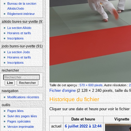
Bureau de la section
Aïkido/Jodo
Règlement intérieur
aïkido bures-sur-yvette (91)
La section Aïkido
Horaires et tarifs
Inscriptions
jodo bures-sur-yvette (91)
La section Jodo
Horaires et tarifs
Inscriptions
rechercher
Taille de cet aperçu :
570 × 600 pixels
.
Autre résolution :
2
Fichier d'origine
‎
(2 128 × 2 240 pixels, taille du
navigation
Modifications récentes
Historique du fichier
outils
Cliquer sur une date et heure pour voir le fichier 
Pages liées
Suivi des pages liées
Date et heure
Vignette
Pages spéciales
actuel
6 juillet 2022 à 12:44
Version imprimable