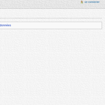
se connecter
données