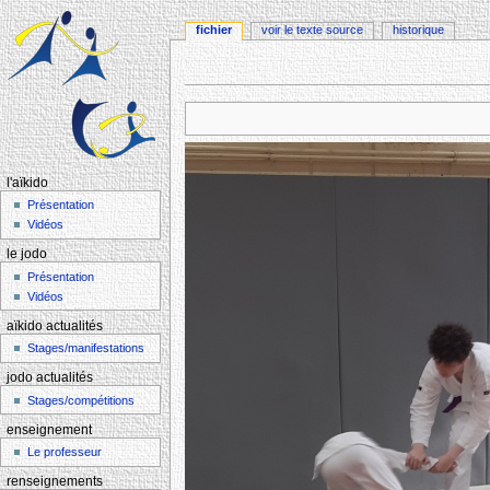
fichier
voir le texte source
historique
Aller à :
navigation
,
rechercher
l'aïkido
Présentation
Vidéos
le jodo
Présentation
Vidéos
aïkido actualités
Stages/manifestations
jodo actualités
Stages/compétitions
enseignement
Le professeur
renseignements