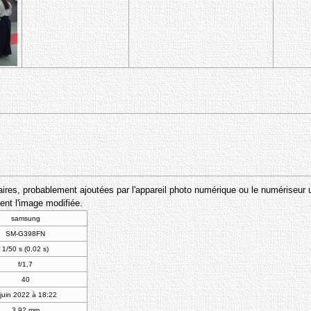
res, probablement ajoutées par l'appareil photo numérique ou le numériseur utili
ent l'image modifiée.
samsung
SM-G398FN
1/50 s (0,02 s)
f/1,7
40
 juin 2022 à 18:22
3,92 mm