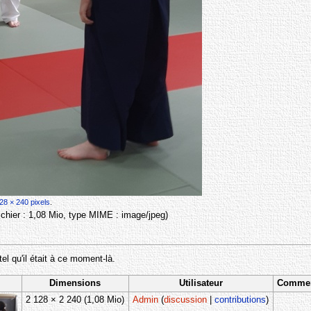
28 × 240 pixels
.
 fichier : 1,08 Mio, type MIME :
image/jpeg
)
tel qu'il était à ce moment-là.
Dimensions
Utilisateur
Commen
2 128 × 2 240
(1,08 Mio)
Admin
(
discussion
|
contributions
)