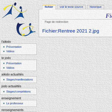
fichier
voir le texte source
historique
Fi
Page de redirection
Aller à :
navigation
,
rechercher
Rediriger vers :
Fichier:Rentree 2021 2.jpg
l'aïkido
Présentation
Vidéos
le jodo
Présentation
Vidéos
aïkido actualités
Stages/manifestations
jodo actualités
Stages/compétitions
enseignement
Le professeur
renseignements