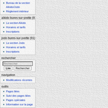
Bureau de la section
Aïkido/Jodo
Règlement intérieur
aïkido bures-sur-yvette (91)
La section Aïkido
Horaires et tarifs
Inscriptions
jodo bures-sur-yvette (91)
La section Jodo
Horaires et tarifs
Inscriptions
rechercher
navigation
Modifications récentes
outils
Pages liées
Suivi des pages liées
Pages spéciales
Information sur la page