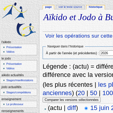
page
voir le texte source
historique
Aïkido et Jodo à Bu
Voir les opérations sur cett
Aller à :
navigation
,
rechercher
l'aïkido
Naviguer dans l’historique
Présentation
Vidéos
À partir de l'année (et précédentes) :
le jodo
Présentation
Légende : (actu) = différe
Vidéos
différence avec la versi
aïkido actualités
Stages/manifestations
(les plus récentes |
les p
jodo actualités
anciennes
) (
20
|
50
|
100
Stages/compétitions
enseignement
Le professeur
(actu |
diff
)
15 juin
renseignements