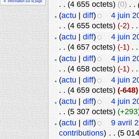
Information sur la page
. .
(4 655 octets)
(0)
‎
. .
(
actu
|
diff
)
4 juin 2
. .
(4 655 octets)
(-2)
‎
. .
(
actu
|
diff
)
4 juin 2
. .
(4 657 octets)
(-1)
‎
. .
(
actu
|
diff
)
4 juin 2
. .
(4 658 octets)
(-1)
‎
. .
(
actu
|
diff
)
4 juin 2
. .
(4 659 octets)
(-648)
(
actu
|
diff
)
4 juin 2
. .
(5 307 octets)
(+293
(
actu
|
diff
)
9 avril 
contributions
)
‎
. .
(5 014