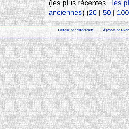
(les plus récentes |
les p
anciennes
) (
20
|
50
|
100
Politique de confidentialité
À propos de Aïkid