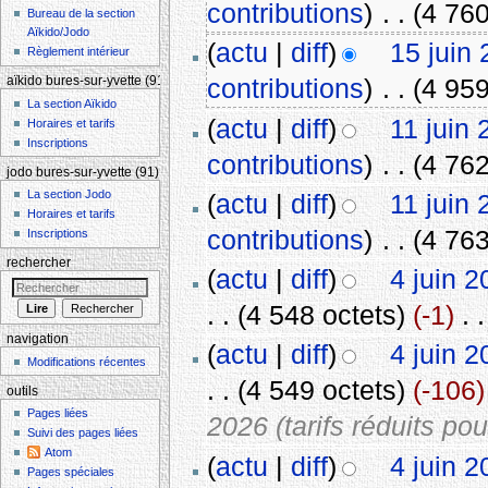
contributions
)
‎
. .
(4 760
Bureau de la section
Aïkido/Jodo
(
actu
|
diff
)
15 juin
Règlement intérieur
contributions
)
‎
. .
(4 959
aïkido bures-sur-yvette (91)
La section Aïkido
(
actu
|
diff
)
11 juin
Horaires et tarifs
Inscriptions
contributions
)
‎
. .
(4 762
jodo bures-sur-yvette (91)
La section Jodo
(
actu
|
diff
)
11 juin
Horaires et tarifs
contributions
)
‎
. .
(4 763
Inscriptions
rechercher
(
actu
|
diff
)
4 juin 2
. .
(4 548 octets)
(-1)
‎
. .
navigation
(
actu
|
diff
)
4 juin 2
Modifications récentes
. .
(4 549 octets)
(-106)
outils
Pages liées
2026 (tarifs réduits po
Suivi des pages liées
Atom
(
actu
|
diff
)
4 juin 2
Pages spéciales