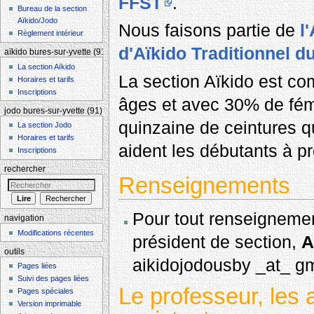
FFST
.
Bureau de la section
Aïkido/Jodo
Nous faisons partie de
l
Règlement intérieur
d'Aïkido Traditionnel d
aïkido bures-sur-yvette (91)
La section Aïkido
La section Aïkido est co
Horaires et tarifs
Inscriptions
âges et avec 30% de fé
jodo bures-sur-yvette (91)
quinzaine de ceintures qu
La section Jodo
Horaires et tarifs
aident les débutants à p
Inscriptions
rechercher
Renseignements
Pour tout renseignement
navigation
Modifications récentes
président de section,
A
outils
aikidojodousby _at_ g
Pages liées
Suivi des pages liées
Le professeur, les 
Pages spéciales
Version imprimable