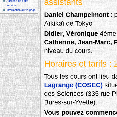
assistants
Adresse de cette
version
Information sur la page
Daniel Champeimont
: 
Aïkikaï de Tokyo
Didier, Véronique
4ème 
Catherine, Jean-Marc, P
niveau du cours.
Horaires et tarifs 
Tous les cours ont lieu 
Lagrange (COSEC)
situ
des Sciences (335 rue P
Bures-sur-Yvette).
Vous pouvez commence