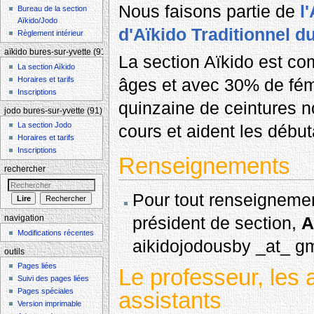
Nous faisons partie de
l
Bureau de la section
Aïkido/Jodo
d'Aïkido Traditionnel d
Règlement intérieur
aïkido bures-sur-yvette (91)
La section Aïkido est co
La section Aïkido
Horaires et tarifs
âges et avec 30% de fé
Inscriptions
quinzaine de ceintures no
jodo bures-sur-yvette (91)
La section Jodo
cours et aident les début
Horaires et tarifs
Inscriptions
Renseignements
rechercher
Pour tout renseignement
président de section,
A
navigation
Modifications récentes
aikidojodousby _at_ g
outils
Pages liées
Le professeur, les 
Suivi des pages liées
Pages spéciales
assistants
Version imprimable