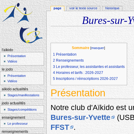
page
voir le texte source
historique
Bures-sur-Yv
Aller à :
navigation
,
rechercher
Sommaire
[
masquer
]
l'aïkido
1
Présentation
Présentation
2
Renseignements
Vidéos
3
Le professeur, les assistantes et assistants
le jodo
4
Horaires et tarifs : 2026-2027
Présentation
5
Inscriptions / réinscriptions 2026-2027
Vidéos
aïkido actualités
Présentation
Stages/manifestations
jodo actualités
Notre club d'Aïkido est 
Stages/compétitions
Bures-sur-Yvette
(USBY
enseignement
Le professeur
FFST
.
renseignements