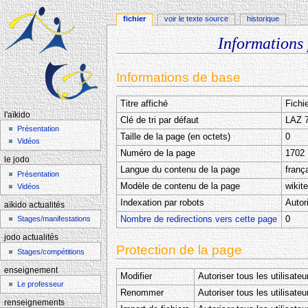
fichier
voir le texte source
historique
Informations
Aller à :
navigation
,
rechercher
Informations de base
Titre affiché
Fichi
l'aïkido
Clé de tri par défaut
LAZ 
Présentation
Taille de la page (en octets)
0
Vidéos
Numéro de la page
1702
le jodo
Langue du contenu de la page
frança
Présentation
Modèle de contenu de la page
wikit
Vidéos
Indexation par robots
Autor
aïkido actualités
Nombre de redirections vers cette page
0
Stages/manifestations
jodo actualités
Protection de la page
Stages/compétitions
enseignement
Modifier
Autoriser tous les utilisateu
Le professeur
Renommer
Autoriser tous les utilisateu
renseignements