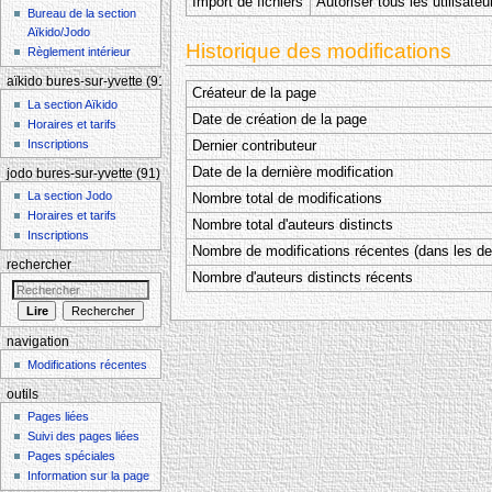
Import de fichiers
Autoriser tous les utilisateu
Bureau de la section
Aïkido/Jodo
Historique des modifications
Règlement intérieur
aïkido bures-sur-yvette (91)
Créateur de la page
La section Aïkido
Date de création de la page
Horaires et tarifs
Inscriptions
Dernier contributeur
Date de la dernière modification
jodo bures-sur-yvette (91)
La section Jodo
Nombre total de modifications
Horaires et tarifs
Nombre total d'auteurs distincts
Inscriptions
Nombre de modifications récentes (dans les der
rechercher
Nombre d'auteurs distincts récents
navigation
Modifications récentes
outils
Pages liées
Suivi des pages liées
Pages spéciales
Information sur la page