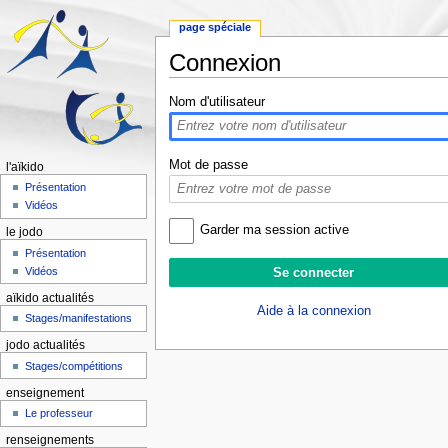
page spéciale
Connexion
Aller à :
navigation
,
rechercher
Nom d'utilisateur
Mot de passe
l'aïkido
Présentation
Vidéos
Garder ma session active
le jodo
Présentation
Vidéos
aïkido actualités
Aide à la connexion
Stages/manifestations
jodo actualités
Stages/compétitions
enseignement
Le professeur
renseignements