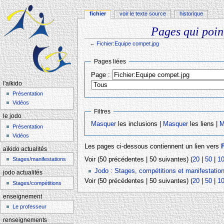
fichier
voir le texte source
historique
Pages qui poin
←
Fichier:Equipe compet.jpg
Aller à :
navigation
,
rechercher
Pages liées
Page :
l'aïkido
Présentation
Vidéos
Filtres
le jodo
Masquer
les inclusions |
Masquer
les liens |
M
Présentation
Vidéos
Les pages ci-dessous contiennent un lien vers
aïkido actualités
Voir (50 précédentes | 50 suivantes) (
20
|
50
|
1
Stages/manifestations
Jodo : Stages, compétitions et manifestatio
jodo actualités
Voir (50 précédentes | 50 suivantes) (
20
|
50
|
1
Stages/compétitions
enseignement
Le professeur
renseignements