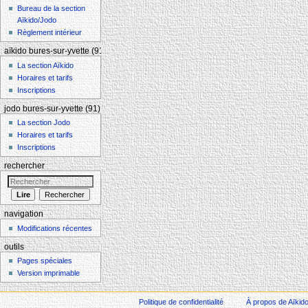
Bureau de la section
Aïkido/Jodo
Règlement intérieur
aïkido bures-sur-yvette (91)
La section Aïkido
Horaires et tarifs
Inscriptions
jodo bures-sur-yvette (91)
La section Jodo
Horaires et tarifs
Inscriptions
rechercher
navigation
Modifications récentes
outils
Pages spéciales
Version imprimable
Politique de confidentialité
À propos de Aïkid