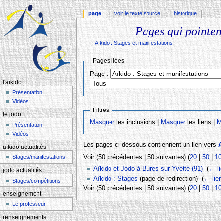
page
voir le texte source
historique
Pages qui pointent
←
Aïkido : Stages et manifestations
Aller à :
navigation
,
rechercher
Pages liées
Page :
l'aïkido
Présentation
Vidéos
Filtres
le jodo
Masquer
les inclusions |
Masquer
les liens |
M
Présentation
Vidéos
Les pages ci-dessous contiennent un lien vers
A
aïkido actualités
Voir (50 précédentes | 50 suivantes) (
20
|
50
|
1
Stages/manifestations
Aïkido et Jodo à Bures-sur-Yvette (91)
‎
(
← l
jodo actualités
Aïkido : Stages
(page de redirection) ‎
(
← lie
Stages/compétitions
Voir (50 précédentes | 50 suivantes) (
20
|
50
|
1
enseignement
Le professeur
renseignements