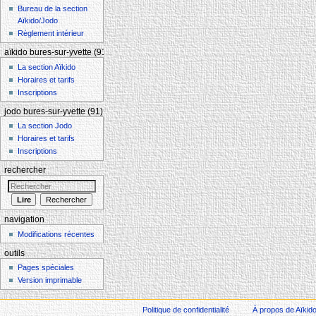
Bureau de la section
Aïkido/Jodo
Règlement intérieur
aïkido bures-sur-yvette (91)
La section Aïkido
Horaires et tarifs
Inscriptions
jodo bures-sur-yvette (91)
La section Jodo
Horaires et tarifs
Inscriptions
rechercher
navigation
Modifications récentes
outils
Pages spéciales
Version imprimable
Politique de confidentialité
À propos de Aïkid