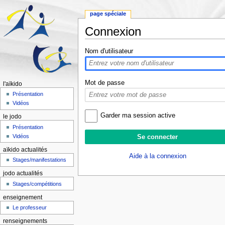
page spéciale
Connexion
Aller à :
navigation
,
rechercher
Nom d'utilisateur
Mot de passe
l'aïkido
Présentation
Vidéos
Garder ma session active
le jodo
Présentation
Vidéos
aïkido actualités
Aide à la connexion
Stages/manifestations
jodo actualités
Stages/compétitions
enseignement
Le professeur
renseignements