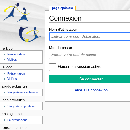
page spéciale
Connexion
Aller à :
navigation
,
rechercher
Nom d'utilisateur
Mot de passe
l'aïkido
Présentation
Vidéos
Garder ma session active
le jodo
Présentation
Vidéos
aïkido actualités
Aide à la connexion
Stages/manifestations
jodo actualités
Stages/compétitions
enseignement
Le professeur
renseignements