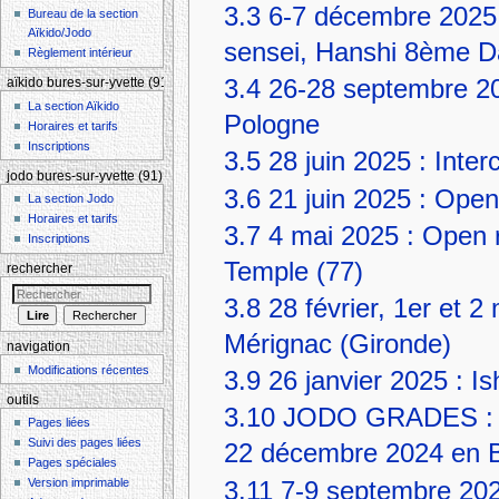
3.3
6-7 décembre 2025 
Bureau de la section
Aïkido/Jodo
sensei, Hanshi 8ème 
Règlement intérieur
3.4
26-28 septembre 20
aïkido bures-sur-yvette (91)
La section Aïkido
Pologne
Horaires et tarifs
Inscriptions
3.5
28 juin 2025 : Inte
jodo bures-sur-yvette (91)
3.6
21 juin 2025 : Ope
La section Jodo
Horaires et tarifs
3.7
4 mai 2025 : Open r
Inscriptions
Temple (77)
rechercher
3.8
28 février, 1er et 
Mérignac (Gironde)
navigation
Modifications récentes
3.9
26 janvier 2025 : I
outils
3.10
JODO GRADES : 16
Pages liées
Suivi des pages liées
22 décembre 2024 en B
Pages spéciales
Version imprimable
3.11
7-9 septembre 202