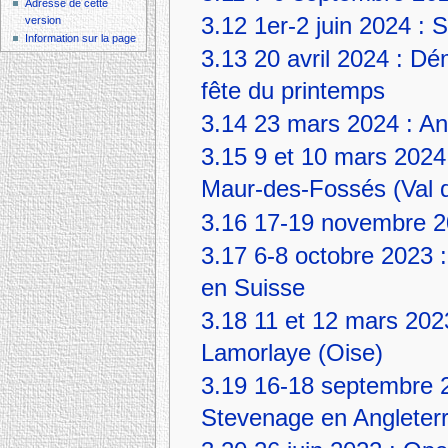
Adresse de cette
3.12
1er-2 juin 2024 : 
version
Information sur la page
3.13
20 avril 2024 : Dém
fête du printemps
3.14
23 mars 2024 : A
3.15
9 et 10 mars 2024
Maur-des-Fossés (Val 
3.16
17-19 novembre 20
3.17
6-8 octobre 2023 
en Suisse
3.18
11 et 12 mars 202
Lamorlaye (Oise)
3.19
16-18 septembre 
Stevenage en Angleter