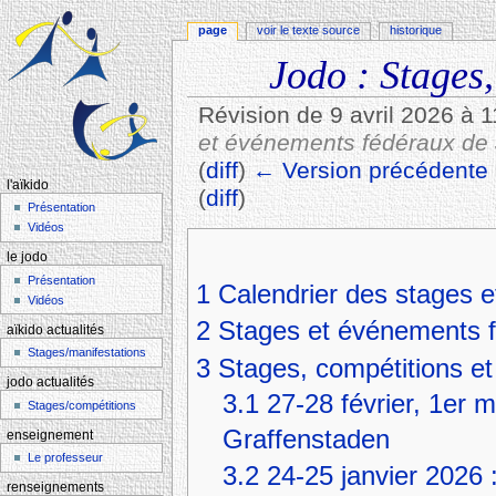
page
voir le texte source
historique
Jodo : Stages,
Révision de 9 avril 2026 à 
et événements fédéraux de 
(
diff
)
← Version précédente
l'aïkido
(
diff
)
Présentation
Aller à :
navigation
,
rechercher
Vidéos
le jodo
Présentation
1
Calendrier des stages e
Vidéos
2
Stages et événements f
aïkido actualités
Stages/manifestations
3
Stages, compétitions et
jodo actualités
3.1
27-28 février, 1er 
Stages/compétitions
Graffenstaden
enseignement
Le professeur
3.2
24-25 janvier 2026 
renseignements