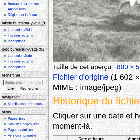
Bureau de la section
Aïkido/Jodo
Règlement intérieur
aïkido bures-sur-yvette (91)
La section Aïkido
Horaires et tarifs
Inscriptions
jodo bures-sur-yvette (91)
La section Jodo
Horaires et tarifs
Taille de cet aperçu :
800 × 5
Inscriptions
Fichier d'origine
‎
(1 602 × 
rechercher
MIME :
image/jpeg
)
Historique du fichie
navigation
Modifications récentes
outils
Cliquer sur une date et heu
Pages liées
moment-là.
Suivi des pages liées
Pages spéciales
Version imprimable
Date et heure
Vignet