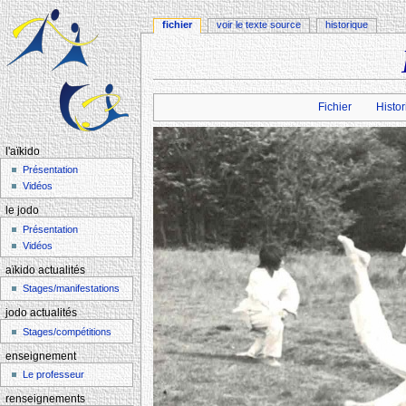
fichier
voir le texte source
historique
Aller à :
navigation
,
rechercher
Fichier
Histor
l'aïkido
Présentation
Vidéos
le jodo
Présentation
Vidéos
aïkido actualités
Stages/manifestations
jodo actualités
Stages/compétitions
enseignement
Le professeur
renseignements