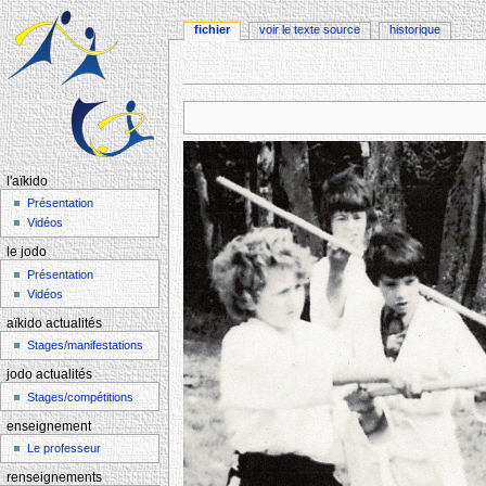
fichier
voir le texte source
historique
Aller à :
navigation
,
rechercher
l'aïkido
Présentation
Vidéos
le jodo
Présentation
Vidéos
aïkido actualités
Stages/manifestations
jodo actualités
Stages/compétitions
enseignement
Le professeur
renseignements