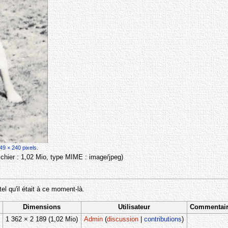
49 × 240 pixels
.
 fichier : 1,02 Mio, type MIME :
image/jpeg
)
tel qu'il était à ce moment-là.
Dimensions
Utilisateur
Commentai
1 362 × 2 189
(1,02 Mio)
Admin
(
discussion
|
contributions
)