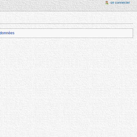
se connecter
données