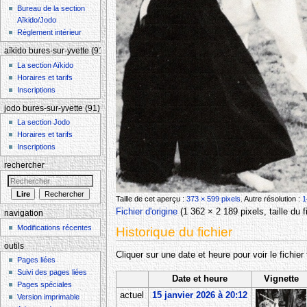
Bureau de la section
Aïkido/Jodo
Règlement intérieur
aïkido bures-sur-yvette (91)
La section Aïkido
Horaires et tarifs
Inscriptions
jodo bures-sur-yvette (91)
La section Jodo
Horaires et tarifs
Inscriptions
rechercher
Taille de cet aperçu :
373 × 599 pixels
.
Autre résolution :
1
Fichier d'origine
‎
(1 362 × 2 189 pixels, taille du
navigation
Modifications récentes
Historique du fichier
outils
Cliquer sur une date et heure pour voir le fichier 
Pages liées
Suivi des pages liées
Date et heure
Vignette
Pages spéciales
actuel
15 janvier 2026 à 20:12
Version imprimable