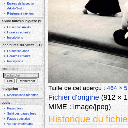
Bureau de la section
Aïkido/Jodo
Règlement intérieur
aïkido bures-sur-yvette (91)
La section Aïkido
Horaires et tarifs
Inscriptions
jodo bures-sur-yvette (91)
La section Jodo
Horaires et tarifs
Inscriptions
rechercher
Taille de cet aperçu :
464 × 5
navigation
Modifications récentes
Fichier d'origine
‎
(912 × 1 
outils
MIME :
image/jpeg
)
Pages liées
Suivi des pages liées
Historique du fichie
Pages spéciales
Version imprimable