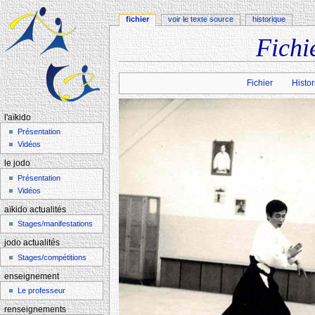
fichier
voir le texte source
historique
Fichi
Aller à :
navigation
,
rechercher
Fichier
Histor
l'aïkido
Présentation
Vidéos
le jodo
Présentation
Vidéos
aïkido actualités
Stages/manifestations
jodo actualités
Stages/compétitions
enseignement
Le professeur
renseignements