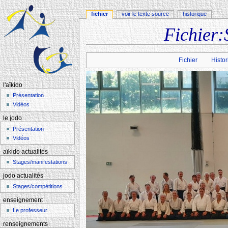
fichier
voir le texte source
historique
Fichier:
Aller à :
navigation
,
rechercher
Fichier
Histor
l'aïkido
Présentation
Vidéos
le jodo
Présentation
Vidéos
aïkido actualités
Stages/manifestations
jodo actualités
Stages/compétitions
enseignement
Le professeur
renseignements