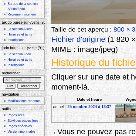
Bureau de la section
Aïkido/Jodo
Règlement intérieur
aïkido bures-sur-yvette (91)
Taille de cet aperçu :
800 × 3
La section Aïkido
Horaires et tarifs
Fichier d'origine
‎
(1 820 × 
Inscriptions
MIME :
image/jpeg
)
jodo bures-sur-yvette (91)
La section Jodo
Historique du fichie
Horaires et tarifs
Inscriptions
rechercher
Cliquer sur une date et heu
moment-là.
navigation
Date et heure
Vigne
Modifications récentes
actuel
25 octobre 2024 à 13:37
outils
Pages liées
Suivi des pages liées
Pages spéciales
Vous ne pouvez pas rem
Version imprimable