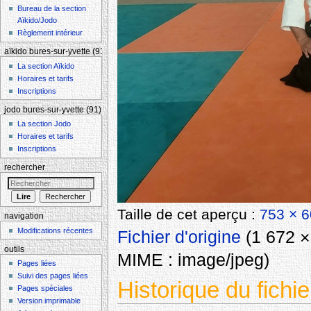
Bureau de la section
Aïkido/Jodo
Règlement intérieur
aïkido bures-sur-yvette (91)
La section Aïkido
Horaires et tarifs
Inscriptions
jodo bures-sur-yvette (91)
La section Jodo
Horaires et tarifs
Inscriptions
rechercher
Taille de cet aperçu :
753 × 6
navigation
Modifications récentes
Fichier d'origine
‎
(1 672 × 
outils
MIME :
image/jpeg
)
Pages liées
Suivi des pages liées
Historique du fichie
Pages spéciales
Version imprimable