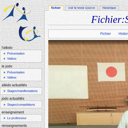
fichier
voir le texte source
historique
Fichier:
Aller à :
navigation
,
rechercher
Fichier
Histor
l'aïkido
Présentation
Vidéos
le jodo
Présentation
Vidéos
aïkido actualités
Stages/manifestations
jodo actualités
Stages/compétitions
enseignement
Le professeur
renseignements