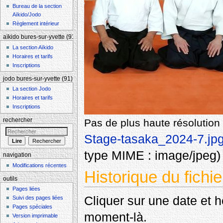
Bureau de la section
Aïkido/Jodo
Règlement intérieur
aïkido bures-sur-yvette (91)
La section Aïkido
Horaires et tarifs
Inscriptions
jodo bures-sur-yvette (91)
La section Jodo
Horaires et tarifs
Inscriptions
rechercher
Pas de plus haute résolution 
Stage-tasaka_2024-7.jp
type MIME :
image/jpeg
)
navigation
Modifications récentes
Historique du fichie
outils
Pages liées
Cliquer sur une date et heu
Suivi des pages liées
Pages spéciales
moment-là.
Version imprimable