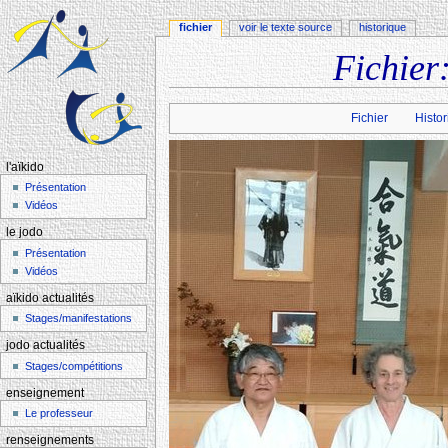
fichier
voir le texte source
historique
Fichier
Aller à :
navigation
,
rechercher
Fichier
Histor
l'aïkido
Présentation
Vidéos
le jodo
Présentation
Vidéos
aïkido actualités
Stages/manifestations
jodo actualités
Stages/compétitions
enseignement
Le professeur
renseignements