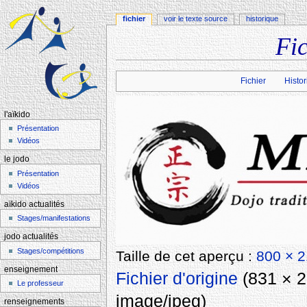
fichier
voir le texte source
historique
Fi
Aller à :
navigation
,
rechercher
Fichier
Histor
l'aïkido
Présentation
Vidéos
le jodo
Présentation
Vidéos
aïkido actualités
Stages/manifestations
jodo actualités
Stages/compétitions
Taille de cet aperçu :
800 × 2
enseignement
Fichier d'origine
‎
(831 × 2
Le professeur
image/jpeg
)
renseignements