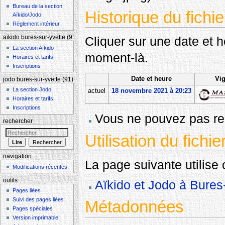
Bureau de la section
Historique du fichie
Aïkido/Jodo
Règlement intérieur
aïkido bures-sur-yvette (91)
Cliquer sur une date et heu
La section Aïkido
moment-là.
Horaires et tarifs
Inscriptions
Date et heure
Vig
jodo bures-sur-yvette (91)
La section Jodo
actuel
18 novembre 2021 à 20:23
Horaires et tarifs
Inscriptions
Vous ne pouvez pas rem
rechercher
Utilisation du fichie
navigation
La page suivante utilise c
Modifications récentes
outils
Aïkido et Jodo à Bures-
Pages liées
Suivi des pages liées
Métadonnées
Pages spéciales
Version imprimable