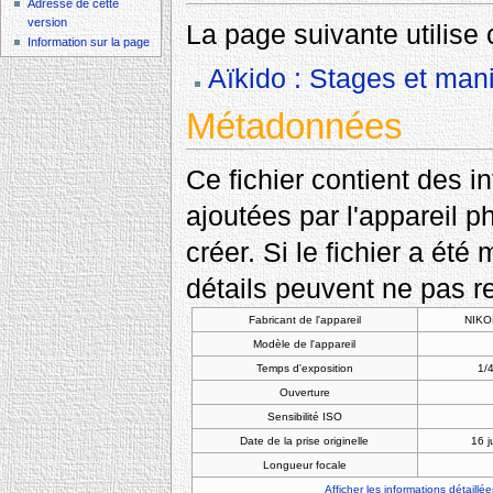
Adresse de cette
version
La page suivante utilise c
Information sur la page
Aïkido : Stages et mani
Métadonnées
Ce fichier contient des 
ajoutées par l'appareil p
créer. Si le fichier a été
détails peuvent ne pas re
Fabricant de l'appareil
NIKO
Modèle de l'appareil
Temps d'exposition
1/4
Ouverture
Sensibilité ISO
Date de la prise originelle
16 j
Longueur focale
Afficher les informations détaillée