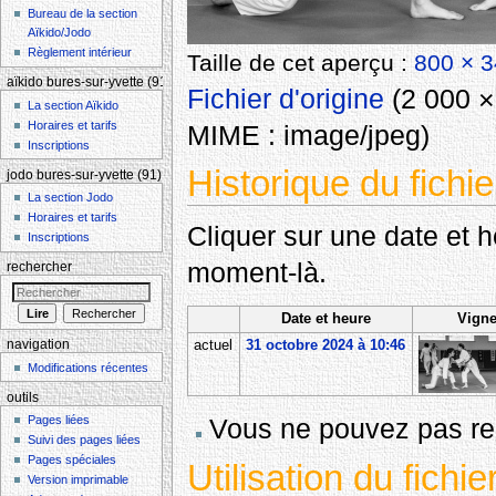
Bureau de la section
Aïkido/Jodo
Règlement intérieur
Taille de cet aperçu :
800 × 3
aïkido bures-sur-yvette (91)
Fichier d'origine
‎
(2 000 × 
La section Aïkido
Horaires et tarifs
MIME :
image/jpeg
)
Inscriptions
Historique du fichie
jodo bures-sur-yvette (91)
La section Jodo
Horaires et tarifs
Cliquer sur une date et heu
Inscriptions
moment-là.
rechercher
Date et heure
Vigne
actuel
31 octobre 2024 à 10:46
navigation
Modifications récentes
outils
Vous ne pouvez pas rem
Pages liées
Suivi des pages liées
Pages spéciales
Utilisation du fichie
Version imprimable