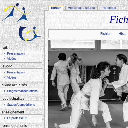
fichier
voir le texte source
historique
Fich
Aller à :
navigation
,
rechercher
Fichier
Histor
l'aïkido
Présentation
Vidéos
le jodo
Présentation
Vidéos
aïkido actualités
Stages/manifestations
jodo actualités
Stages/compétitions
enseignement
Le professeur
renseignements